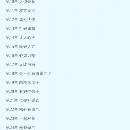
第10章 人傻钱多
第11章 双方见面
第12章 离别忧伤
第13章 打破尴尬
第14章 让人心疼
第15章 家破人亡
第16章 心如刀割
第17章 无比后悔
第18章 会不会有脏东西？
第19章 白糯米团子
第20章 有妈的孩子
第21章 供销社采购
第22章 格外有底气
第23章 一起种菜
第24章 是我做的