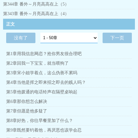
第344章 番外～月亮高高在上（5）
第343章 番外～月亮高高在上（4）
正文
没有了
下一页
第1章用我信息网恋？抢你男友很合理吧
第2章回我一下宝宝，就当喂狗了
第3章宋小姐学着点，这么伪善不累吗
第4章当他是挥之即来招之即去的贱人吗？
第5章他拨通的电话铃声在隔壁桌响起
第6章那你想怎么解决
第7章但愿是他多疑了
第8章好热，你往早餐里加了什么？
第9章既然要钓着他，再厌恶也该学会忍