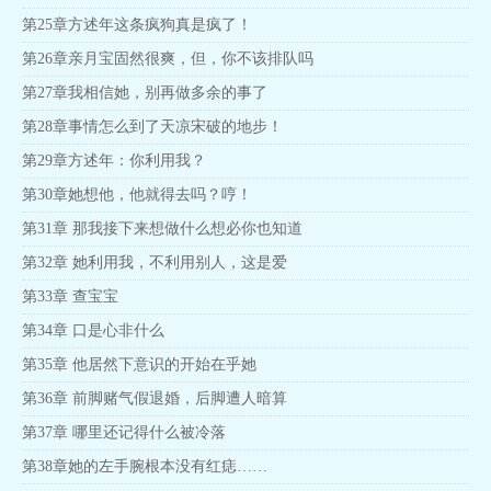
第25章方述年这条疯狗真是疯了！
第26章亲月宝固然很爽，但，你不该排队吗
第27章我相信她，别再做多余的事了
第28章事情怎么到了天凉宋破的地步！
第29章方述年：你利用我？
第30章她想他，他就得去吗？哼！
第31章 那我接下来想做什么想必你也知道
第32章 她利用我，不利用别人，这是爱
第33章 查宝宝
第34章 口是心非什么
第35章 他居然下意识的开始在乎她
第36章 前脚赌气假退婚，后脚遭人暗算
第37章 哪里还记得什么被冷落
第38章她的左手腕根本没有红痣……