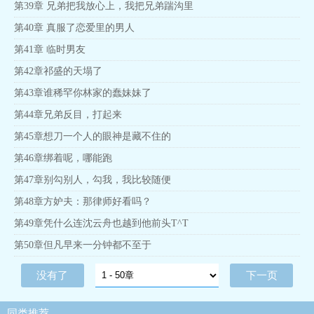
第39章 兄弟把我放心上，我把兄弟踹沟里
第40章 真服了恋爱里的男人
第41章 临时男友
第42章祁盛的天塌了
第43章谁稀罕你林家的蠢妹妹了
第44章兄弟反目，打起来
第45章想刀一个人的眼神是藏不住的
第46章绑着呢，哪能跑
第47章别勾别人，勾我，我比较随便
第48章方妒夫：那律师好看吗？
第49章凭什么连沈云舟也越到他前头T^T
第50章但凡早来一分钟都不至于
没有了
下一页
同类推荐