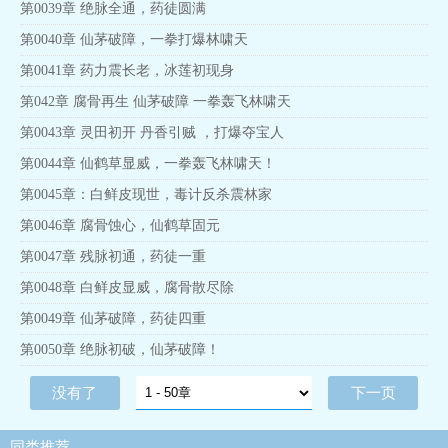
第0039章 绝脉全通，药徒圆满
第0040章 仙茅破障，一拳打爆林啸天
第0041章 药力震长老，冰莲初现身
第042章 腐骨再生 仙茅破障 一拳轰飞林啸天
第0043章 灵田初开 丹香引贼 ，打爆夺宝人
第0044章 仙鹤草显威，一拳轰飞林啸天！
第0045章：白鲜皮现世，毒计反杀震林家
第0046章 腐骨蚀心，仙鹤草固元
第0047章 残脉初通，药徒一重
第0048章 白鲜皮显威，腐骨散尽除
第0049章 仙茅破障，药徒四重
第0050章 绝脉初破，仙茅破障！
没有了
下一页
同类推荐