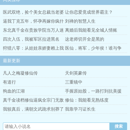
医武双绝，捡个美女总裁当老婆
让你恋爱竟成世界霸主？
逼我丁克五年，怀孕再嫁你疯什
刘禅的智慧人生
么
东北真千金在贵族学院当万人迷
离婚后我能看见全城人情账
四次入伍，我被军区拉进黑名
这老师切开全是黑的
单！
狩猎八零：从娃娃亲娇妻赖上我
医仙，将军，少年侯！谁与争
开始
锋！
最新更新
凡人之梅凝修仙传
天剑英豪传
有道行
三重镜中
狗血的江湖
手握原始股，一路打到抗美援
朝！
真千金读档修仙逼疯全宗门无敌
修仙：我能看见熟练度
了
我较真后，满朝文武跪求别莽了
我靠学习证长生