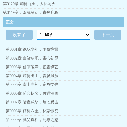
第0120章 药徒九重，大比前夕
第0119章：暗流涌动，青炎启程
正文
没有了
下一页
第0001章 绝脉少年，雨夜惊雷
第0002章 白鲜皮现，毒心初显
第0003章 仙茅破障，初露锋芒
第0004章 药徒出山，青炎风波
第0005章 南山夺药，宿敌交锋
第0006章 药会扬名，再遇清雪
第0007章 暗夜截杀，绝地反击
第0008章 药徒六重，林家惊变
第0009章 弑父真相，药尊之怒