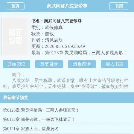
药武同修八荒登帝尊
首页
书架
书名：药武同修八荒登帝尊
类别：武侠修真
状态：连载
作者：
清风辰辰
更新：2026-08-06 09:30:49
最新：
第0123章 聚灵洞暗局，三两人参现真形！
开始阅读
章节目录
最近阅读
加入书架
简介：
八荒大陆，灵气稀薄，武道衰微，唯有上古奇药可破修行桎
梏。底层少年林药尘，天生绝脉，身中“腐骨散”，被家族弃如敝
履，受尽屈辱。绝境觉醒万古药尊系统，绑定八大本命奇药：仙
最新章节预览
鹤草、白鲜皮、仙茅、仙灵脾、天山雪莲、三两重人参、百二十
年首乌。炼奇药、洗绝脉、开药府、铸药丹，以药力催武道，以
武威护药途。闯上古药墟、战邪修药魔、平世家叛乱、破域外邪
第0123章 聚灵洞暗局，三两人参现真形！
魔，从家族废柴成长为八荒共主，执掌药道与武道，成就万古唯
第0122章 仙茅破障，一拳轰飞林啸天！
一药尊！
第0121章 家族大比，废柴扬名