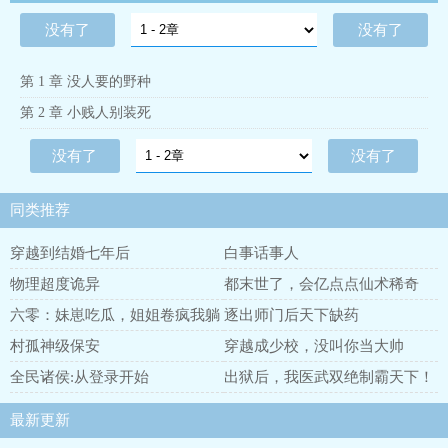
要翻新老宅推倒重盖n继母急了，爷奶慌了，亲爹站在院门口来回
踱步那院门，她牵着弟弟走出去那天，就再没打算回来。n年底，
没有了
没有了
她坐着新打的牛车经过老宅门口，继母追出来喊她的名字。n她低
头给弟弟擦了擦嘴角的油光，头都没抬：n“娘？我娘早死了。”
第 1 章 没人要的野种
第 2 章 小贱人别装死
没有了
没有了
同类推荐
穿越到结婚七年后
白事话事人
物理超度诡异
都末世了，会亿点点仙术稀奇
吗？
六零：妹崽吃瓜，姐姐卷疯我躺
逐出师门后天下缺药
赢
村孤神级保安
穿越成少校，没叫你当大帅
全民诸侯:从登录开始
出狱后，我医武双绝制霸天下！
最新更新