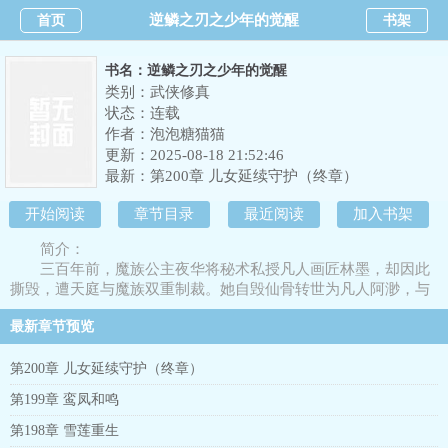
逆鳞之刃之少年的觉醒
首页
书架
书名：逆鳞之刃之少年的觉醒
类别：武侠修真
状态：连载
作者：
泡泡糖猫猫
更新：2025-08-18 21:52:46
最新：
第200章 儿女延续守护（终章）
开始阅读
章节目录
最近阅读
加入书架
简介：
三百年前，魔族公主夜华将秘术私授凡人画匠林墨，却因此
撕毁，遭天庭与魔族双重制裁。她自毁仙骨转世为凡人阿渺，与
林墨诞下拥有神魔血脉的混血儿郎清歌，却也为这段禁忌之恋埋
最新章节预览
下了悲剧的种子。十六岁那年，郎清歌在北邙山古墓中意外掘出
神秘的逆鳞之刃。这把能斩断血契、净化邪祟的神兵，瞬间唤醒
了他体内沉睡的神魔之力，也让他成为天庭与魔族争相抢夺的目
第200章 儿女延续守护（终章）
标。天庭密探蓐收以“维护秩序”为幌子，妄图用九韶神链将他押
第199章 鸾凤和鸣
回天庭；魔族少主夜罗刹则觊觎他的力量，企图通过魔血祭坛将
其据为己有。逃亡途中，郎清歌邂逅人间公主江欣欣。她手持能
第198章 雪莲重生