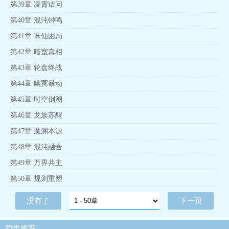
第39章 凌霄诘问
第40章 混沌钟鸣
第41章 诛仙困局
第42章 暗室真相
第43章 轮盘终战
第44章 幽冥暴动
第45章 时空倒溯
第46章 龙族苏醒
第47章 魔渊本源
第48章 混沌融合
第49章 万界共主
第50章 规则重塑
没有了
下一页
同类推荐