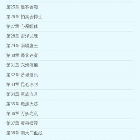
第25章 迷雾兽潮
第26章 拍卖会惊变
第27章 心魔噬体
第28章 雷泽龙魂
第29章 南疆蛊王
第30章 蓬莱迷雾
第31章 东海沉船
第32章 沙城遗民
第33章 昆仑冰封
第34章 巫族血月
第35章 魔渊火炼
第36章 万妖之乱
第37章 黄泉摆渡
第38章 南天门血战