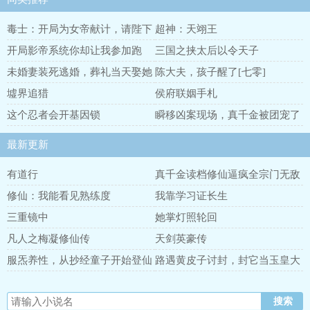
毒士：开局为女帝献计，请陛下
超神：天翊王
自爆
开局影帝系统你却让我参加跑
三国之挟太后以令天子
男？
未婚妻装死逃婚，葬礼当天娶她
陈大夫，孩子醒了[七零]
姐
墟界追猎
侯府联姻手札
这个忍者会开基因锁
瞬移凶案现场，真千金被团宠了
最新更新
有道行
真千金读档修仙逼疯全宗门无敌
了
修仙：我能看见熟练度
我靠学习证长生
三重镜中
她掌灯照轮回
凡人之梅凝修仙传
天剑英豪传
服炁养性，从抄经童子开始登仙
路遇黄皮子讨封，封它当玉皇大
帝