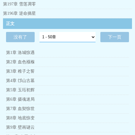
沟通万物的玉珏，心怀拯救苍生的宏愿，看似柔弱，却在关键时
第197章 雪莲凋零
刻为郎清歌照亮前行的道路。在江欣欣的陪伴下，郎清歌惊悉父
母的悲惨过往：母亲为护他而死，父亲因天庭制裁郁郁而终。目
第196章 逆命摘星
睹天庭的虚伪与魔族的贪婪，他立下誓言，要打破三界不平等的
正文
枷锁。随着的秘密被解开，郎清歌发现，所谓的，竟是天庭设下
的惊天骗局！北邙山巅，郎清歌与江欣欣并肩作战。郎清歌高举
神兵，向三界宣告：“我既非天庭玩物，也非魔族棋子，从今往
没有了
下一页
后，三界规则由我重写！这世道的不公，我一定要亲手打破！”
第1章 洛城惊遇
第2章 血色襁褓
第3章 稚子之誓
第4章 邙山古墓
第5章 玉珏初辉
第6章 摄魂迷局
第7章 血契惊世
第8章 地底惊变
第9章 壁画谜云