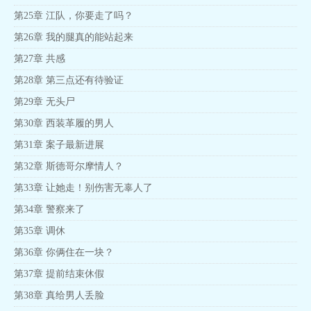
第25章 江队，你要走了吗？
第26章 我的腿真的能站起来
第27章 共感
第28章 第三点还有待验证
第29章 无头尸
第30章 西装革履的男人
第31章 案子最新进展
第32章 斯德哥尔摩情人？
第33章 让她走！别伤害无辜人了
第34章 警察来了
第35章 调休
第36章 你俩住在一块？
第37章 提前结束休假
第38章 真给男人丢脸