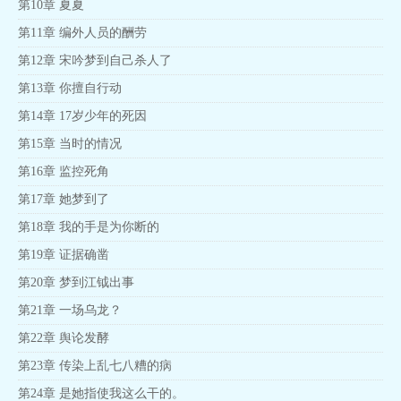
第10章 夏夏
第11章 编外人员的酬劳
第12章 宋吟梦到自己杀人了
第13章 你擅自行动
第14章 17岁少年的死因
第15章 当时的情况
第16章 监控死角
第17章 她梦到了
第18章 我的手是为你断的
第19章 证据确凿
第20章 梦到江钺出事
第21章 一场乌龙？
第22章 舆论发酵
第23章 传染上乱七八糟的病
第24章 是她指使我这么干的。