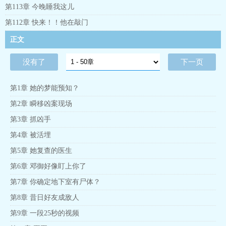
来一个人满脸警惕。16岁的黏人精弟弟对她更加喜欢了。第n
第113章 今晚睡我这儿
次，这次梦到的更可怕，梦里受害者被卖到国，遭受非人虐待。
宋吟从栾城瞬移国外某个诈骗公司。全公司人？？？宋吟一锅端
第112章 快来！！他在敲门
了偌大的诈骗公司。国际警察送上酬劳。有系统的养女p金手指女
正文
主
没有了
下一页
第1章 她的梦能预知？
第2章 瞬移凶案现场
第3章 抓凶手
第4章 被活埋
第5章 她复查的医生
第6章 邓御好像盯上你了
第7章 你确定地下室有尸体？
第8章 昔日好友成敌人
第9章 一段25秒的视频