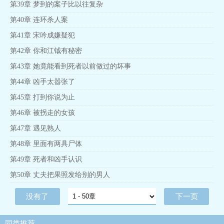
第39章 梦到的案子比以往复杂
第40章 连环杀人案
第41章 宋吟成嫌疑犯
第42章 你和江钺有秘密
第43章 她竟能看到死者以前做过的坏事
第44章 凶手太嚣张了
第45章 打到你说为止
第46章 被拐走的女孩
第47章 遇见熟人
第48章 里面有两具尸体
第49章 死者和凶手认识
第50章 丈夫把果照发给别的男人
没有了
下一页
同类推荐